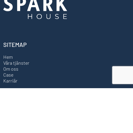
SITEMAP
Hem
Våra tjänster
Om oss
Case
Karriär
KONTAKTA OSS
Sparkhouse AB Sörhallstorget 10, 417 63, Göteborg
info@sparkhouse.se