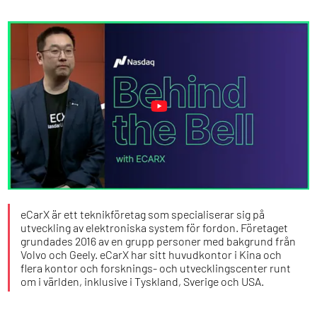
eCarX är ett teknikföretag som specialiserar sig på
utveckling av elektroniska system för fordon. Företaget
grundades 2016 av en grupp personer med bakgrund från
Volvo och Geely. eCarX har sitt huvudkontor i Kina och
flera kontor och forsknings- och utvecklingscenter runt
om i världen, inklusive i Tyskland, Sverige och USA.