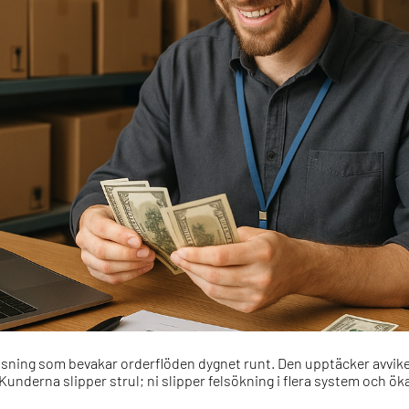
slösning som bevakar orderflöden dygnet runt. Den upptäcker avvike
 Kunderna slipper strul; ni slipper felsökning i flera system och ök