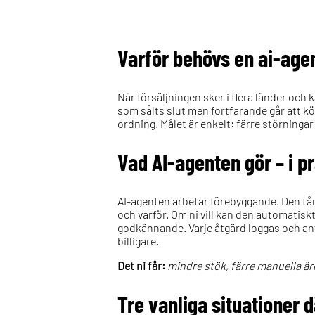
Varför behövs en ai-age
När försäljningen sker i flera länder och 
som sålts slut men fortfarande går att köp
ordning. Målet är enkelt: färre störninga
Vad AI-agenten gör – i p
AI-agenten arbetar förebyggande. Den fång
och varför. Om ni vill kan den automatiskt 
godkännande. Varje åtgärd loggas och anv
billigare.
Det ni får:
mindre stök, färre manuella ä
Tre vanliga situationer 