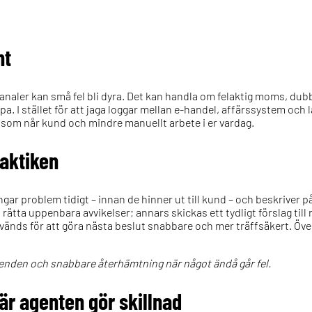
nt
kanaler kan små fel bli dyra. Det kan handla om felaktig moms, dubb
a. I stället för att jaga loggar mellan e-handel, affärssystem och l
r som når kund och mindre manuellt arbete i er vardag.
raktiken
ar problem tidigt – innan de hinner ut till kund – och beskriver på
rätta uppenbara avvikelser; annars skickas ett tydligt förslag till 
änds för att göra nästa beslut snabbare och mer träffsäkert. Öve
renden och snabbare återhämtning när något ändå går fel.
där agenten gör skillnad