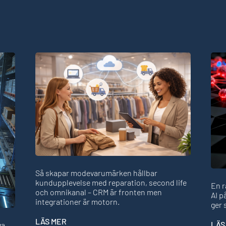
Så skapar modevarumärken hållbar
kundupplevelse med reparation, second life
En r
och omnikanal – CRM är fronten men
AI p
integrationer är motorn.
ger 
LÄS MER
LÄS
ga