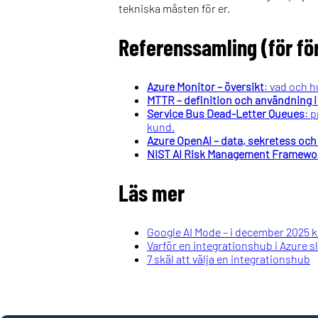
tekniska måsten för er.
Referenssamling (för fö
Azure Monitor – översikt
: vad och h
MTTR – definition och användning 
Service Bus Dead-Letter Queues
: 
kund.
Azure OpenAI – data, sekretess och
NIST AI Risk Management Framewo
Läs mer
Google AI Mode – i december 2025 k
Varför en integrationshub i Azure s
7 skäl att välja en integrationshub