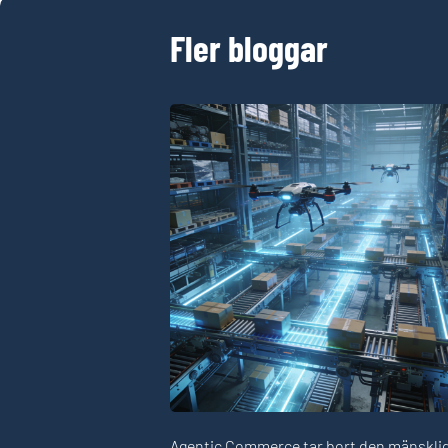
Fler bloggar
Agentic Commerce tar bort den mänskli