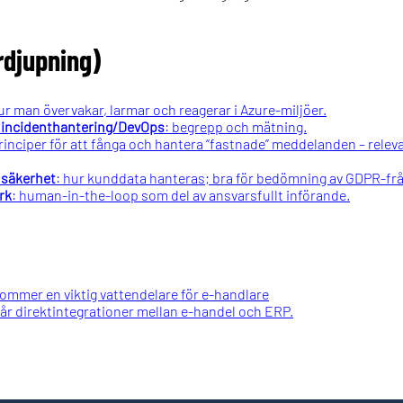
rdjupning)
ur man övervakar, larmar och reagerar i Azure-miljöer.
i incidenthantering/DevOps
: begrepp och mätning.
principer för att fånga och hantera “fastnade” meddelanden – releva
 säkerhet
: hur kunddata hanteras; bra för bedömning av GDPR-frå
rk
: human-in-the-loop som del av ansvarsfullt införande.
ommer en viktig vattendelare för e-handlare
lår direktintegrationer mellan e-handel och ERP.