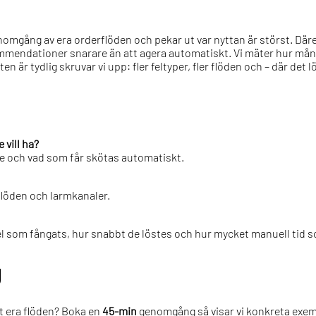
enomgång av era orderflöden och pekar ut var nyttan är störst. Däref
kommendationer snarare än att agera automatiskt. Vi mäter hur mån
 är tydlig skruvar vi upp: fler feltyper, fler flöden och – där det 
 vill ha?
de och vad som får skötas automatiskt.
flöden och larmkanaler.
 fel som fångats, hur snabbt de löstes och hur mycket manuell tid 
g
ust era flöden? Boka en
45-min
genomgång så visar vi konkreta exempe