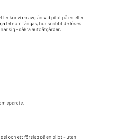
ter kör vi en avgränsad pilot på en eller
ga fel som fångas, hur snabbt de löses
lönar sig – säkra autoåtgärder.
som sparats.
l och ett förslag på en pilot – utan