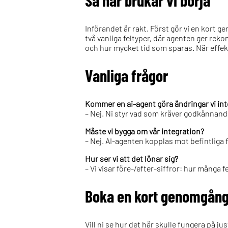
Så här brukar vi börja
Införandet är rakt. Först gör vi en kort g
två vanliga feltyper, där agenten ger re
och hur mycket tid som sparas. När effekten
Vanliga frågor
Kommer en ai-agent göra ändringar vi inte
– Nej. Ni styr vad som kräver godkännan
Måste vi bygga om vår integration?
– Nej. AI-agenten kopplas mot befintliga 
Hur ser vi att det lönar sig?
– Vi visar före-/efter-siffror: hur många
Boka en kort genomgån
Vill ni se hur det här skulle fungera på j