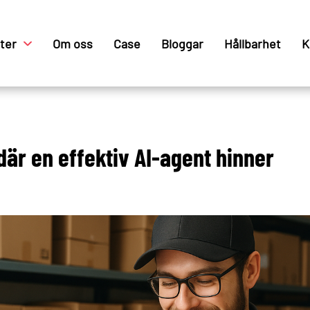
ster
Om oss
Case
Bloggar
Hållbarhet
K
 där en effektiv AI-agent hinner