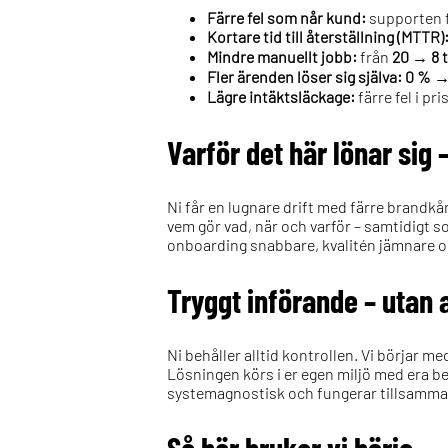
Färre fel som når kund:
supporten få
Kortare tid till återställning (MTTR)
Mindre manuellt jobb:
från
20 → 8 
Fler ärenden löser sig själva:
0 % →
Lägre intäktsläckage:
färre fel i p
Varför det här lönar sig 
Ni får en lugnare drift med färre brandkå
vem gör vad, när och varför – samtidigt so
onboarding snabbare, kvalitén jämnare oc
Tryggt införande – utan 
Ni behåller alltid kontrollen. Vi börjar 
Lösningen körs i er egen miljö med era be
systemagnostisk och fungerar tillsamma