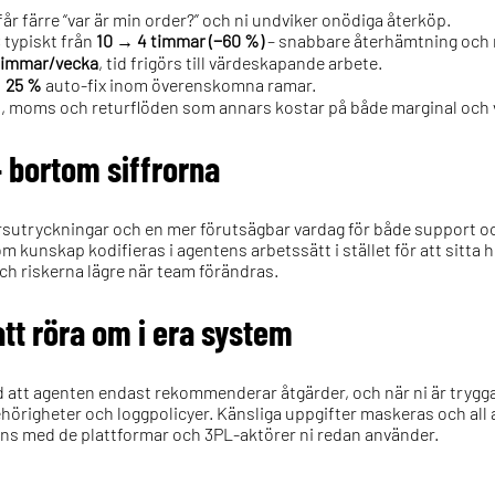
r färre “var är min order?” och ni undviker onödiga återköp.
:
typiskt från
10 → 4 timmar (−60 %)
– snabbare återhämtning och m
timmar/vecka
, tid frigörs till värdeskapande arbete.
 25 %
auto-fix inom överenskomna ramar.
ris, moms och returflöden som annars kostar på både marginal och
– bortom siffrorna
rsutryckningar och en mer förutsägbar vardag för både support och
m kunskap kodifieras i agentens arbetssätt i stället för att sitta 
h riskerna lägre när team förändras.
att röra om i era system
med att agenten endast rekommenderar åtgärder, och när ni är trygga
hörigheter och loggpolicyer. Känsliga uppgifter maskeras och all a
ns med de plattformar och 3PL-aktörer ni redan använder.