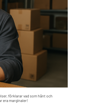
lser, förklarar vad som hänt och
ar era marginaler!