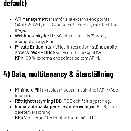
default)
API Management
framför alla externa endpoints:
OAuth2/JWT, mTLS, schema/signatur, rate limiting,
IP/geo.
Webhook-skydd
: HMAC-signatur, tidsfönster,
idempotensnycklar.
Private Endpoints
+ VNet-integration;
stäng public
access
.
WAF + DDoS
via Front Door/AppGW.
KPI:
100 % externa endpoints bakom APIM.
4) Data, multitenancy & återställning
Minimera PII
i nyttolast/loggar, maskning i APIM/App
Insights.
Rättighetsstyrning i DB
, TDE och fältkryptering.
Immutabla backuper
+
restore-övningar
(PITR), soft
delete/versioning.
KPI:
Verifierad återläsning inom mål-RTO.