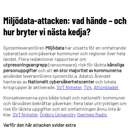
Miljödata-attacken: vad hände – och
hur bryter vi nästa kedja?
Systemleverantören
Miljödata
har utsatts för en omfattande
cyberattack som påverkar kommuner och regioner över hela
landet. Flera redaktioner rapporterar om
utpressningsangrepp
(ransomware), risk för läckta
känsliga
personuppgifter
och att
en stor majoritet av kommunerna
använder leverantörens system (bl.a. Adato). Ärendet
hanteras av
Nationellt cybersäkerhetscenter
och lokala
krisgrupper är aktiverade.
SVT Nyheter
,
TV4
,
Aftonbladet
Konsekvenserna syns både lokalt och nationellt: kommuner
och lärosäten bekräftar påverkan; flera talar uttryckligen om
risk för läckta uppgifter och att omfattningen ännu inte är
klar.
SVT Nyheter
,
Örebro University
,
Sveriges Radio
Varför den här attacken svider extra