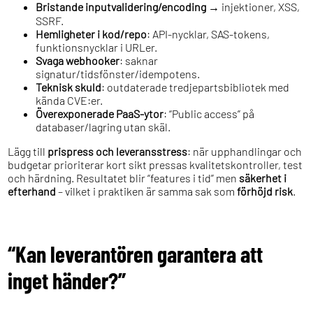
Bristande inputvalidering/encoding
→ injektioner, XSS,
SSRF.
Hemligheter i kod/repo
: API-nycklar, SAS-tokens,
funktionsnycklar i URLer.
Svaga webhooker
: saknar
signatur/tidsfönster/idempotens.
Teknisk skuld
: outdaterade tredjepartsbibliotek med
kända CVE:er.
Överexponerade PaaS-ytor
: “Public access” på
databaser/lagring utan skäl.
Lägg till
prispress och leveransstress
: när upphandlingar och
budgetar prioriterar kort sikt pressas kvalitetskontroller, test
och härdning. Resultatet blir “features i tid” men
säkerhet i
efterhand
– vilket i praktiken är samma sak som
förhöjd risk
.
“Kan leverantören garantera att
inget händer?”