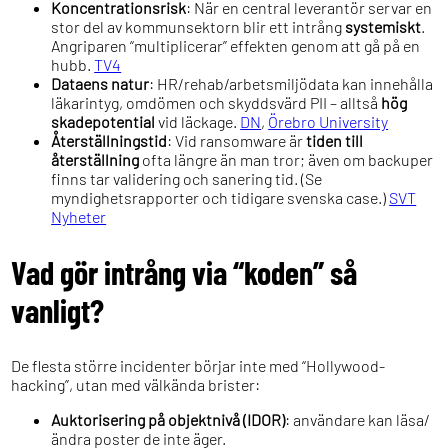
Koncentrationsrisk
: När en central leverantör servar en
stor del av kommunsektorn blir ett intrång
systemiskt
.
Angriparen “multiplicerar” effekten genom att gå på en
hubb.
TV4
Dataens natur
: HR/rehab/arbetsmiljödata kan innehålla
läkarintyg, omdömen och skyddsvärd PII – alltså
hög
skadepotential
vid läckage.
DN
,
Örebro University
Återställningstid
: Vid ransomware är
tiden till
återställning
ofta längre än man tror; även om backuper
finns tar validering och sanering tid. (Se
myndighetsrapporter och tidigare svenska case.)
SVT
Nyheter
Vad gör intrång via “koden” så
vanligt?
De flesta större incidenter börjar inte med “Hollywood-
hacking”, utan med välkända brister:
Auktorisering på objektnivå (IDOR)
: användare kan läsa/
ändra poster de inte äger.