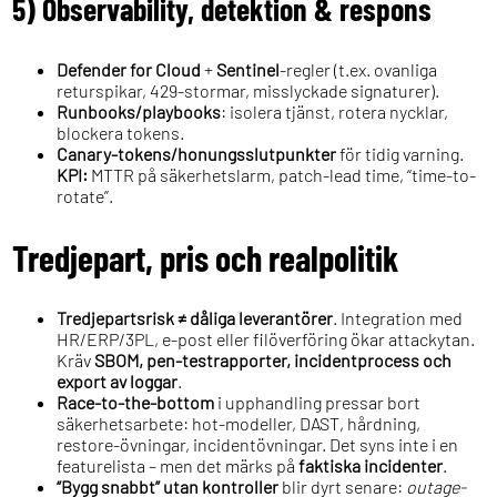
5) Observability, detektion & respons
Defender for Cloud
+
Sentinel
-regler (t.ex. ovanliga
returspikar, 429-stormar, misslyckade signaturer).
Runbooks/playbooks
: isolera tjänst, rotera nycklar,
blockera tokens.
Canary-tokens/honungsslutpunkter
för tidig varning.
KPI:
MTTR på säkerhetslarm, patch-lead time, “time-to-
rotate”.
Tredjepart, pris och realpolitik
Tredjepartsrisk ≠ dåliga leverantörer
. Integration med
HR/ERP/3PL, e-post eller filöverföring ökar attackytan.
Kräv
SBOM, pen-testrapporter, incidentprocess och
export av loggar
.
Race-to-the-bottom
i upphandling pressar bort
säkerhetsarbete: hot-modeller, DAST, hårdning,
restore-övningar, incidentövningar. Det syns inte i en
featurelista – men det märks på
faktiska incidenter
.
“Bygg snabbt” utan kontroller
blir dyrt senare:
outage-