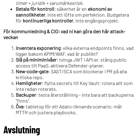
timer + juridik + varumärkesrisk
.
Betala för kontroll
: säkerhet är en
ekonomi av
sannolikheter
, inte ett löfte om perfektion. Budgetera
för
kontinuerliga kontroller
, inte engångsprojekt.
För kommunledning & CIO: vad ni kan göra den här attack-
veckan
Inventera exponering
: vilka externa endpoints finns, vad
ligger bakom APIM/WAF, vad är publikt?
Slå på miniminivåer
: tvinga JWT i API:er, stäng public
access till PaaS, aktivera Defender-planer.
New-code-gate
: SAST/SCA som blockerar i PR på alla
kritiska repo.
Hemligheter
: flytta secrets till Key Vault; rotera allt som
inte redan roterats.
Backuper
: testa återställning – inte bara att backuperna
“finns”.
Öva
: tabletop för ett Adato-liknande scenario; mät
MTTR och justera playbooks.
Avslutning