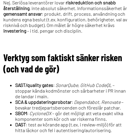
Nej. Seriösa leverantörer lovar
riskreduktion och snabb
återställning
, inte absolut säkerhet. Informationssäkerhet är
gemensamt ansvar
: produkt, drift, process, användning och
kundens egna beslut (t.ex. konfiguration, behörigheter, val av
risknivå och budget). Om målet är högre säkerhet krävs
investering
– i tid, pengar och disciplin.
Verktyg som faktiskt sänker risken
(och vad de gör)
SAST/quality gates
:
SonarQube, GitHub CodeQL
–
stoppar kända kodmönster och sårbarheter i PR innan
de landar i main.
SCA & uppdateringsrobotar
:
Dependabot, Renovate
–
bevakar tredjepartsberoenden och föreslår patchar.
SBOM
:
CycloneDX
– gör det möjligt att veta exakt vilka
komponenter som kör och var riskerna finns.
DAST
: test av körande app (t.ex. i review-miljö) för att
hitta läckor och fel i autentisering/autorisering.