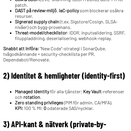
patch.
DAST på review-miljö
,
IaC-policy
som blockerar osäkra
resurser.
Signerad supply chain
(t.ex. Sigstore/Cosign, SLSA-
nivåer) och bygg-provenans.
Threat-model/checklistor
: IDOR, inputvalidering, SSRF,
filuppladdning, deserialisering, webhook-replay.
Snabbt att införa:
“New Code”-strategi i SonarQube,
tvågodkännande + security-checklista per PR,
Dependabot/Renovate.
2) Identitet & hemligheter (identity-first)
Managed Identity
för alla tjänster;
Key Vault
-referenser
och
rotation
.
Zero standing privileges
(PIM för admin, CA/MFA).
KPI:
100 % MI;
0
odaterade SAS/nycklar.
3) API-kant & nätverk (private-by-