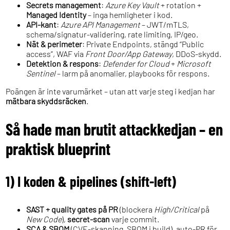
Secrets management
:
Azure Key Vault
+ rotation +
Managed Identity
– inga hemligheter i kod.
API-kant
:
Azure API Management
– JWT/mTLS,
schema/signatur-validering, rate limiting, IP/geo.
Nät & perimeter
: Private Endpoints, stängd “Public
access”, WAF via
Front Door/App Gateway
, DDoS-skydd.
Detektion & respons
:
Defender for Cloud
+
Microsoft
Sentinel
– larm på anomalier, playbooks för respons.
Poängen är inte varumärket – utan att varje steg i kedjan har
mätbara skyddsräcken
.
Så hade man brutit attackkedjan – en
praktisk blueprint
1) I koden & pipelines (shift-left)
SAST + quality gates på PR
(blockera
High/Critical
på
New Code
),
secret-scan
varje commit.
SCA & SBOM
(CVE-skanning, SBOM i build), auto-PR för