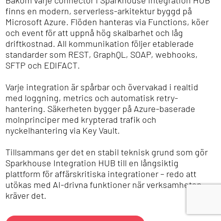
Bakom varje connector i Sparkhouse Integration HUB
finns en modern, serverless-arkitektur byggd på
Microsoft Azure. Flöden hanteras via Functions, köer
och event för att uppnå hög skalbarhet och låg
driftkostnad. All kommunikation följer etablerade
standarder som REST, GraphQL, SOAP, webhooks,
SFTP och EDIFACT.
Varje integration är spårbar och övervakad i realtid
med loggning, metrics och automatisk retry-
hantering. Säkerheten bygger på Azure-baserade
molnprinciper med krypterad trafik och
nyckelhantering via Key Vault.
Tillsammans ger det en stabil teknisk grund som gör
Sparkhouse Integration HUB till en långsiktig
plattform för affärskritiska integrationer – redo att
utökas med AI-drivna funktioner när verksamheten
kräver det.