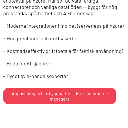
arkitektur på Azure. Här ser du våra färdiga
connectorer och vanliga dataflöden — byggt för hög
prestanda, spårbarhet och AI-beredskap.
– Moderna integrationer i molnet (serverless på Azure)
– Hög prestanda och driftsäkerhet
– Kostnadseffektiv drift (betala för faktisk användning)
– Redo för AI-tjänster
– Byggt av e-handelsexperter
Anpassning och utbyggbarhet – för e-commerce
managers