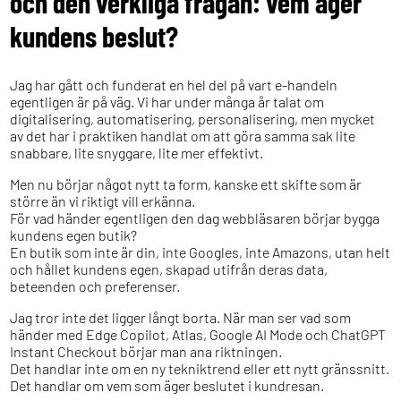
och den verkliga frågan: vem äger
kundens beslut?
Jag har gått och funderat en hel del på vart e-handeln
egentligen är på väg. Vi har under många år talat om
digitalisering, automatisering, personalisering, men mycket
av det har i praktiken handlat om att göra samma sak lite
snabbare, lite snyggare, lite mer effektivt.
Men nu börjar något nytt ta form, kanske ett skifte som är
större än vi riktigt vill erkänna.
För vad händer egentligen den dag webbläsaren börjar bygga
kundens egen butik?
En butik som inte är din, inte Googles, inte Amazons, utan helt
och hållet kundens egen, skapad utifrån deras data,
beteenden och preferenser.
Jag tror inte det ligger långt borta. När man ser vad som
händer med Edge Copilot, Atlas, Google AI Mode och ChatGPT
Instant Checkout börjar man ana riktningen.
Det handlar inte om en ny tekniktrend eller ett nytt gränssnitt.
Det handlar om vem som äger beslutet i kundresan.