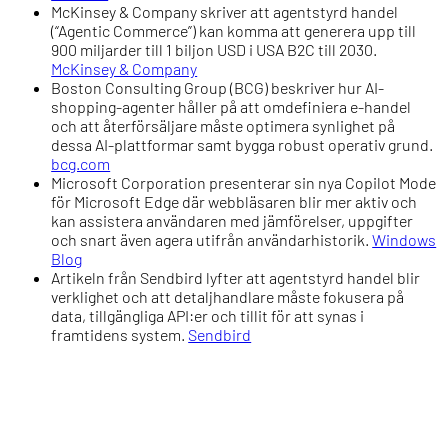
McKinsey & Company skriver att agentstyrd handel
(“Agentic Commerce”) kan komma att generera upp till
900 miljarder till 1 biljon USD i USA B2C till 2030.
McKinsey & Company
Boston Consulting Group (BCG) beskriver hur AI-
shopping-agenter håller på att omdefiniera e-handel
och att återförsäljare måste optimera synlighet på
dessa AI-plattformar samt bygga robust operativ grund.
bcg.com
Microsoft Corporation presenterar sin nya Copilot Mode
för Microsoft Edge där webbläsaren blir mer aktiv och
kan assistera användaren med jämförelser, uppgifter
och snart även agera utifrån användarhistorik.
Windows
Blog
Artikeln från Sendbird lyfter att agentstyrd handel blir
verklighet och att detaljhandlare måste fokusera på
data, tillgängliga API:er och tillit för att synas i
framtidens system.
Sendbird