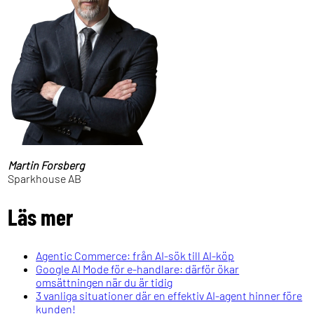
Martin Forsberg
Sparkhouse AB
Läs mer
Agentic Commerce: från AI-sök till AI-köp
Google AI Mode för e-handlare: därför ökar
omsättningen när du är tidig
3 vanliga situationer där en effektiv AI-agent hinner före
kunden!